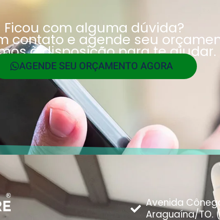
Ficou com alguma dúvida?
em contato e agende seu orçamen
mos à disposição para te ajudar.
AGENDE SEU ORÇAMENTO AGORA
Avenida Cônego 
Araguaína/TO. 