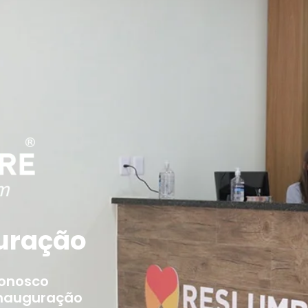
uração
conosco
inauguração