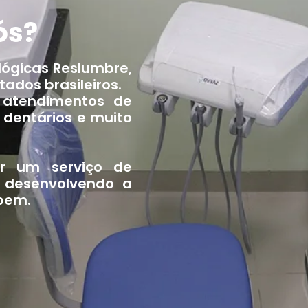
ós?
lógicas Reslumbre,
ados brasileiros.
 atendimentos de
 dentários e muito
r um serviço de
, desenvolvendo a
 bem.