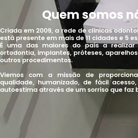
Quem somos n
Criada em 2009, a rede de clínicas odonto
está presente em mais de 11 cidades e 5 est
É uma das maiores do país a realizar
ortodontia, implantes, próteses, aparelhos
outros procedimentos.
Viemos com a missão de proporciona
qualidade, humanizado, de fácil acesso
autoestima através de um sorriso que faz