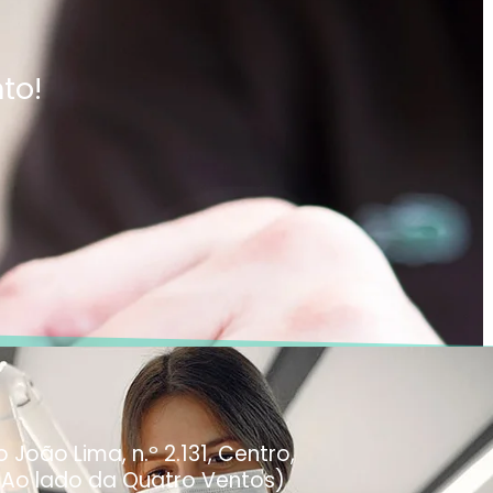
to!
João Lima, n.º 2.131, Centro,
(Ao lado da Quatro Ventos)