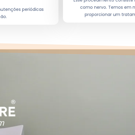
Esse procedimento consiste
como nervo. Temos em no
nutenções periódicas
proporcionar um tratam
ção.