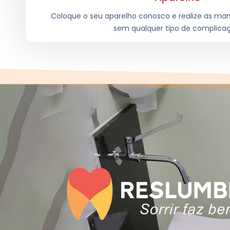
Coloque o seu aparelho conosco e realize as ma
sem qualquer tipo de complica