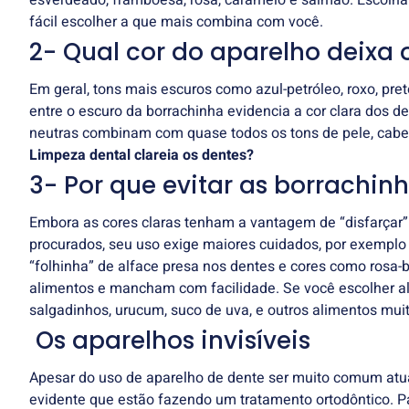
esverdeado, framboesa, rosa, caramelo e salmão. Escolha 
fácil escolher a que mais combina com você.
2- Qual cor do aparelho deixa
Em geral, tons mais escuros como azul-petróleo, roxo, pre
entre o escuro da borrachinha evidencia a cor clara dos
neutras combinam com quase todos os tons de pele, cabel
Limpeza dental clareia os dentes?
3- Por que evitar as borrachin
Embora as cores claras tenham a vantagem de “disfarçar” 
procurados, seu uso exige maiores cuidados, por exemplo a
“folhinha” de alface presa nos dentes e cores como rosa
alimentos e mancham com facilidade. Se você escolher alg
salgadinhos, urucum, suco de uva, e outros alimentos mui
Os aparelhos invisíveis
Apesar do uso de aparelho de dente ser muito comum atu
evidente que estão fazendo um tratamento ortodôntico. P