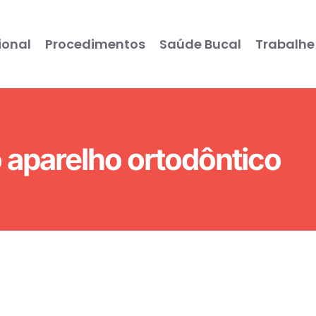
ional
Procedimentos
Saúde Bucal
Trabalhe
 aparelho ortodôntico