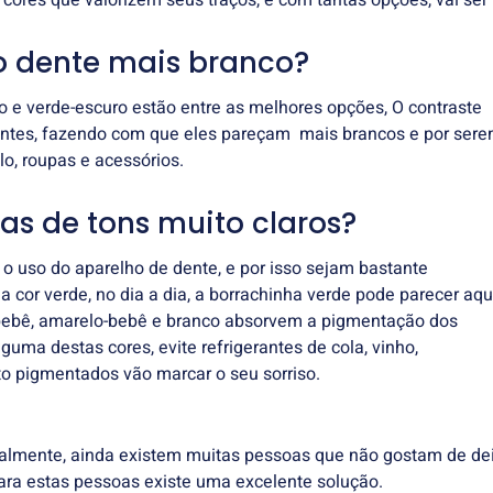
cores que valorizem seus traços, e com tantas opções, vai ser
 o dente mais branco?
to e verde-escuro estão entre as melhores opções, O contraste
 dentes, fazendo com que eles pareçam mais brancos e por ser
o, roupas e acessórios.
has de tons muito claros?
o uso do aparelho de dente, e por isso sejam bastante
 cor verde, no dia a dia, a borrachinha verde pode parecer aq
-bebê, amarelo-bebê e branco absorvem a pigmentação dos
uma destas cores, evite refrigerantes de cola, vinho,
to pigmentados vão marcar o seu sorriso.
almente, ainda existem muitas pessoas que não gostam de de
ara estas pessoas existe uma excelente solução.