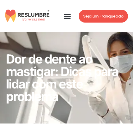
Seja um Franqueado
Dor de dente ao
mastigar: Dicas para
lidar com este
problema